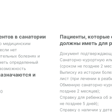
ентов в санатории
Пациенты, которые 
должны иметь для р
по медицинским
если нет
Документ подтверждающи
тельных болезнях и
Санаторно-курортную ил
иметь определенный
(сроком не позднее 2 мес
 возможность
Выписку из истории боле
назначаются и
лист (при лечении в реаб
Обменную санаторно-куро
позднее 2 месяцев);
00
Справку для ребенка об 
не позднее 5 дней);
Справку о наличии у дете