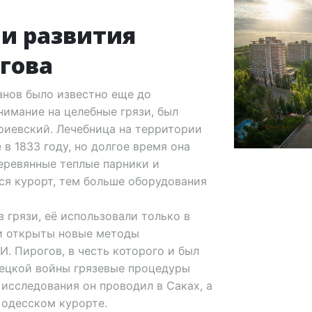
 и развития
огова
анов было известно еще до
нимание на целебные грязи, был
риевский. Лечебница на территории
в 1833 году, но долгое время она
ревянные теплые парники и
ся курорт, тем больше оборудования
 грязи, её использовали только в
ли открыты новые методы
И. Пирогов, в честь которого и был
рецкой войны грязевые процедуры
исследования он проводил в Саках, а
 одесском курорте.