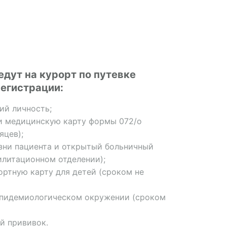
едут на курорт по путевке
егистрации:
й личность;
и медицинскую карту формы 072/о
яцев);
зни пациента и открытый больничный
илитационном отделении);
ртную карту для детей (сроком не
эпидемиологическом окружении (сроком
й прививок.