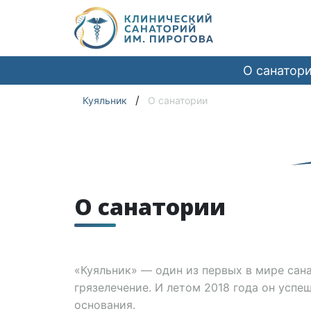
О санатор
/
Куяльник
О санатории
О санатории
«Куяльник» — один из первых в мире сана
грязелечение. И летом 2018 года он успе
основания.