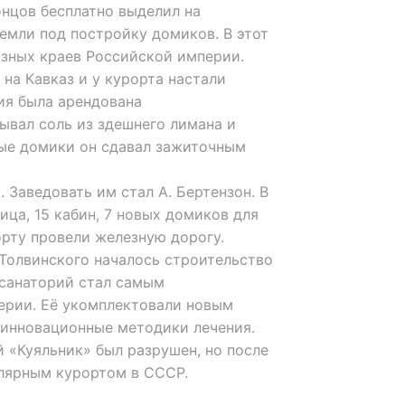
ронцов бесплатно выделил на
емли под постройку домиков. В этот
азных краев Российской империи.
 на Кавказ и у курорта настали
ия была арендована
ывал соль из здешнего лимана и
лые домики он сдавал зажиточным
 Заведовать им стал А. Бертензон. В
ица, 15 кабин, 7 новых домиков для
орту провели железную дорогу.
. Толвинского началось строительство
 санаторий стал самым
ерии. Её укомплектовали новым
 инновационные методики лечения.
 «Куяльник» был разрушен, но после
улярным курортом в СССР.