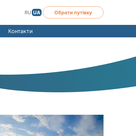
RU
UA
Обрати путівку
Контакти