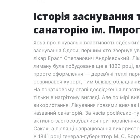
Історія заснування
санаторію ім. Пиро
Хоча про лікувальні властивості одеських
заснування Одеси, першим хто звернув уваг
лікар Ераст Степанович Андрієвський. Лік
лиману була побудована ще в 1833 році, а
просте оформлення — дерев’яні теплі парни
розвивався курорт, тим більше обладнання 
На початковому етапі дослідження власти
тільки в нагрітому вигляді. Але по мірі ви
використання. Лікування грязями вивчав Н.
названий санаторій. За часів російсько-т
активно застосовувалися при пораненнях.
Саках, а після ці напрацювання використо
У 1841 році генерал-губернатор М. С. Вор