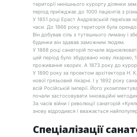
території нинішнього курорту ділянки земл
період приїжджає до 1000 пацієнтів з різни
У 1851 році Ераст Андрієвській переїхав н
часи. До 1866 року територія була оренд
Він добував сіль з тутешнього лиману і збер
будинки він здавав заможним людям.
У 1868 році санаторій почали відновлювати
цей період було збудовано нову лікарню, 1
проживання хворих. А 1873 року до курор
У 1890 року за проектом архітектора Н. К
нової грязьовий лікарні. І у 1892 року са
всій Російській імперії. Його укомплектув
почали застосовувати інноваційні методик
За часів війни і революції санаторій «Куя
знову відродився і вважається найпопуля
Спеціалізації сана