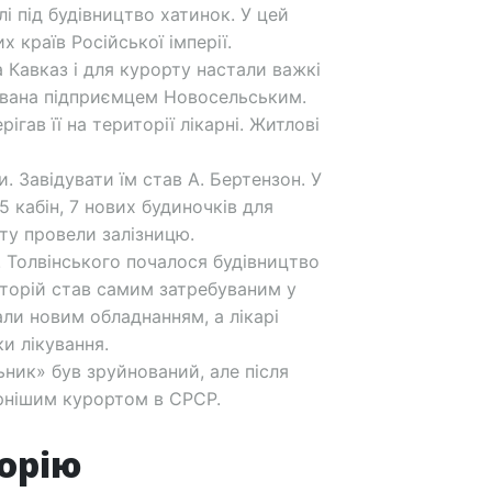
і під будівництво хатинок. У цей
х країв Російської імперії.
а Кавказ і для курорту настали важкі
ована підприємцем Новосельським.
ігав її на території лікарні. Житлові
. Завідувати їм став А. Бертензон. У
5 кабін, 7 нових будиночків для
ту провели залізницю.
. Толвінського почалося будівництво
наторій став самим затребуваним у
али новим обладнанням, а лікарі
и лікування.
льник» був зруйнований, але після
рнішим курортом в СРСР.
торію