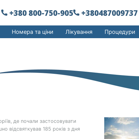
+380 800-750-905
+380487009737
Номера та ціни
Лікування
Процедури
оріїв, де почали застосовувати
ішно відсвяткував 185 років з дня