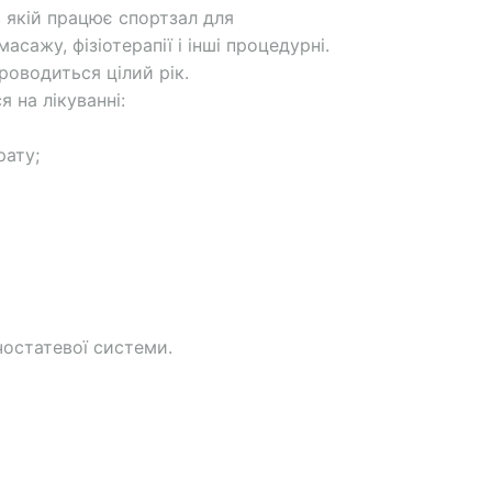
 в якій працює спортзал для
сажу, фізіотерапії і інші процедурні.
роводиться цілий рік.
 на лікуванні:
рату;
чостатевої системи.