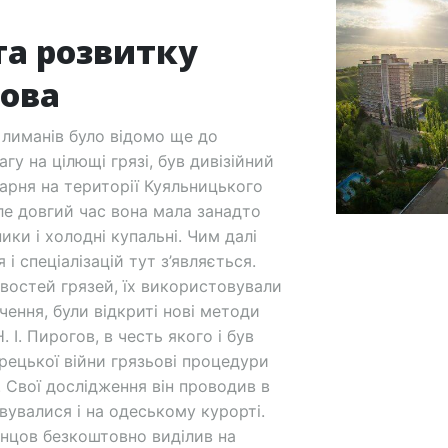
 та розвитку
гова
 лиманів було відомо ще до
у на цілющі грязі, був дивізійний
арня на території Куяльницького
ле довгий час вона мала занадто
ки і холодні купальні. Чим далі
і спеціалізацій тут з’являється.
востей грязей, їх використовували
вчення, були відкриті нові методи
 І. Пирогов, в честь якого і був
урецької війни грязьові процедури
 Свої дослідження він проводив в
вувалися і на одеському курорті.
онцов безкоштовно виділив на