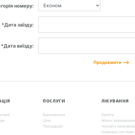
горія номеру:
*Дата заїзду:
*Дата виїзду:
АЦІЯ
ПОСЛУГИ
ЛІКУВАННЯ
аторій
Бронювання
Хребта
ури
Ціни
Жіночі захворюва
Процедури
Чоловічі захворюв
а
Нервової системи