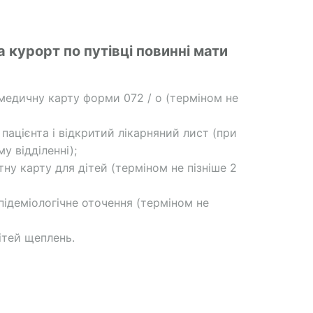
на курорт по путівці повинні мати
медичну карту форми 072 / о (терміном не
 пацієнта і відкритий лікарняний лист (при
му відділенні);
ну карту для дітей (терміном не пізніше 2
підеміологічне оточення (терміном не
ітей щеплень.