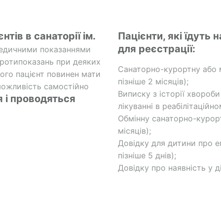
тів в санаторії ім.
Пацієнти, які їдуть 
для реєстрації:
медичними показаннями
протипоказань при деяких
Санаторно-курортну або 
ього пацієнт повинен мати
пізніше 2 місяців);
 можливість самостійно
Виписку з історії хвороби
 і проводяться
лікуванні в реабілітаційно
Обмінну санаторно-курорт
місяців);
Довідку для дитини про е
пізніше 5 днів);
Довідку про наявність у д