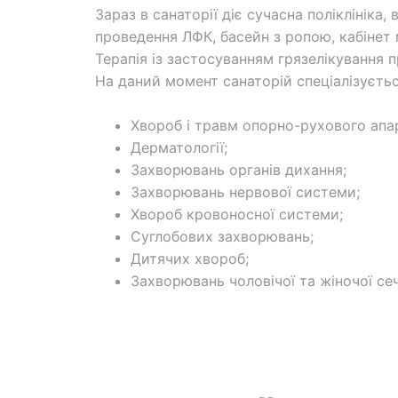
Зараз в санаторії діє сучасна поліклініка,
проведення ЛФК, басейн з ропою, кабінет ма
Терапія із застосуванням грязелікування п
На даний момент санаторій спеціалізується
Хвороб і травм опорно-рухового апа
Дерматології;
Захворювань органів дихання;
Захворювань нервової системи;
Хвороб кровоносної системи;
Суглобових захворювань;
Дитячих хвороб;
Захворювань чоловічої та жіночої се