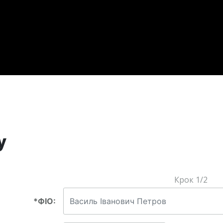
у
Крок 1/2
*ФІО: