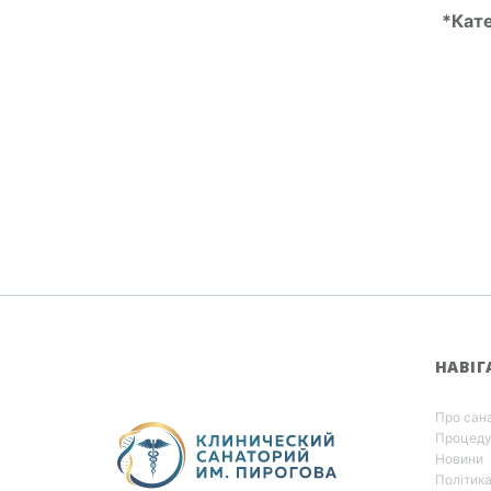
*Кате
НАВІГ
Про сан
Процед
Новини
Політик