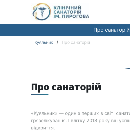
Про санаторій
/
Куяльник
Про санаторій
Про санаторій
«Куяльник» — один з перших в світі санат
грязелікування. І влітку 2018 року він усп
відкриття.